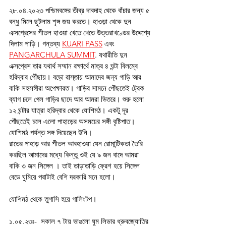
২৮.০৪.২০২৩ পশ্চিমবঙ্গের তীব্র দাবদাহ থেকে বাঁচার জন্য ৫ 
বন্ধু মিলে ছুটলাম শৃঙ্গ জয় করতে। হাওড়া থেকে দুন 
এক্সপ্রেসের শীতল হাওয়া খেতে খেতে উত্তরাখণ্ডের উদ্দেশ্যে 
দিলাম পাড়ি। গন্তব্য 
KUARI PASS
 এবং 
PANGARCHULA SUMMIT
. যথারীতি দুন 
এক্সপ্রেস তার যথার্থ সম্মান রক্ষার্থে মাত্র ৪ ঘন্টা বিলম্বে 
হরিদ্বার পৌঁছায়। বড়ো রাস্তায় আমাদের জন্য গাড়ি আর 
বাকি সহসঙ্গীরা অপেক্ষারত। গাড়ির সামনে পৌঁছতেই ট্রেক 
ব্যাগ চলে গেল গাড়ির ছাদে আর আমরা ভিতরে। শুরু হলো 
১২ ঘন্টার যাত্রা হরিদ্বার থেকে যোশিমঠ। একটু দূর 
পৌঁছতেই চলে এলো পাহাড়ের অসময়ের সঙ্গী বৃষ্টিপাত। 
যোশিমঠ পর্যন্ত সঙ্গ দিয়েছেন উনি।
রাতের পাহাড় আর শীতল আবহাওয়া যেন রোমান্টিকতা তৈরি 
করছিল আমাদের মধ্যে কিন্তু ওই যে ৯ জন বাদে আমরা 
বাকি ৩ জন সিঙ্গেল । তাই তাড়াতাড়ি ফ্রেশ হয়ে সিঙ্গেল 
বেডে ঘুমিয়ে পরাটাই বেশি দরকারি মনে হলো।
যোশিমঠ থেকে তুগাসি হয়ে গালিংটপ।
১.০৫.২৩ঃ-  সকাল ৭ টায় ভাঙলো ঘুম লিডার ধ্রুবজ্যোতির 