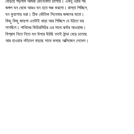
বেড়িয়ে পড়লাম আমরা রেইনকোট চাপিয়ে। একটু ওঠার পর 
জঙ্গল ঘন থেকে আরও ঘন হতে শুরু করলো। রাস্তা পিচ্ছিল, 
ঘন কুয়াশায় ভরা। ঠিক ভৌতিক সিনেমার জঙ্গলের মতো। 
কিছু কিছু জায়গা এতটাই খাড়া আর পিচ্ছিল যে উঠতে ভয় 
লাগছিল। পাখিদের কিচিরমিচির এর সাথে ঝর্নার আওয়াজ। 
বিশ্রাম নিতে নিতে যত উপরে উঠছি ততই ঠান্ডা বেড়ে চলেছে 
আর হাওয়ার গতিবেগ বাড়ছে সাথে কমছে অক্সিজেন লেভেল।