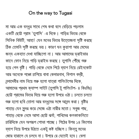
 On the way to Tugasi
মা আর এক বন্ধুর সাথে শেষ কথা বলে বেড়িয়ে পড়লাম 
একটি ছোট্ট গ্রাম 'তুগাসি' -র দিকে। গাড়ির ভিতর থেকে 
সিনিক বিউটি, আহা! যেন মনের ভিতর উত্তেজনা সৃষ্টি করছে 
ঠিক তেমনি সৃষ্টি করছে ভয়। কারণ ঘন কুয়াশা আর মেঘের 
জন্য একহাত দেখা যাচ্ছিলো না। আর আমাদের ড্রাইভার 
কানে ফোন নিয়ে গাড়ি ড্রাইভ করছে। তুগাসি পৌঁছে শুরু 
হয়ে গেল বৃষ্টি। গাড়ি থেকে নেমে পিঠে ব্যাগ নিয়ে রেইনকোট 
আর অনেকে পঞ্চো চাপিয়ে বাবা কেদারনাথ, বিশাল বদ্রী, 
নন্দাদেবীর নাম নিয়ে শুরু হলো যাত্রা গালিংটপের দিকে, 
আমাদের প্রথম ক্যাম্প সাইট (তুগাসি টু গালিংটপ- ৪ কিঃমিঃ) 
ছোট্ট গ্রামের ভিতর দিয়ে শুরু হলো উপরে ওঠা। চলতে চলতে 
শুরু হলো ছবি তোলা আর বন্ধুদের সঙ্গে আনন্দ করা। বৃষ্টির 
পাহাড় যেন সুন্দর করে সেজে ওঠা নারীর মতো। সবুজ গাছ, 
পাহাড় থেকে নেমে আসা ছোট্ট ঝর্না, পাখিদের কলকাকলিতে 
চারিদিকে যেন অপরূপ শোভা পাচ্ছে। পিঠের উপর ১৪ কিলোর 
ব্যাগ নিয়ে উপরে উঠতে একটু কষ্ট হচ্ছিল। কিন্তু মনের 
জোর হারালে যে চলবে না। উপরে রে যেতেই হবে। বেলা 