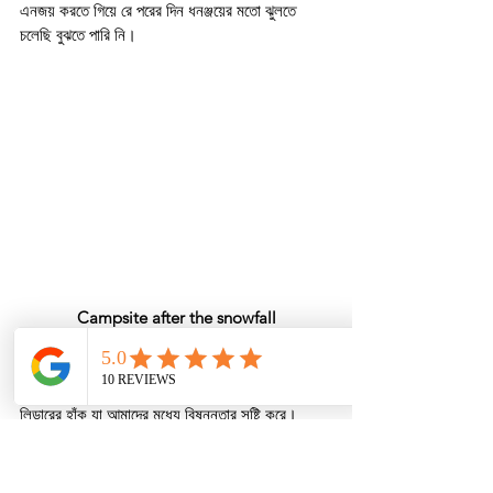
এনজয় করতে গিয়ে রে পরের দিন ধনঞ্জয়ের মতো ঝুলতে 
চলেছি বুঝতে পারি নি।
Campsite after the snowfall
তুষারপাত - চা - পাহাড় কম্বিনেশনটা প্রেমিকার চুমুকেও হার 
মানায়। সব বন্ধুরা মিলে প্রচুর ছবি তোলা হয়। আবার 
লিডারের হাঁক যা আমাদের মধ্যে বিষন্নতার সৃষ্টি করে। 
লিডারের উক্তি- রাত্রিবেলায় এমন ওয়েদার থাকলে পাঙ্গারচুলা 
সামিট করা যাবে না। আলোচনা করতে করতে তুষারপাত হলো 
বন্ধ। দূর দ্রোনাগিরির পিছন দিয়ে সূর্য তখন অস্তগামী। 