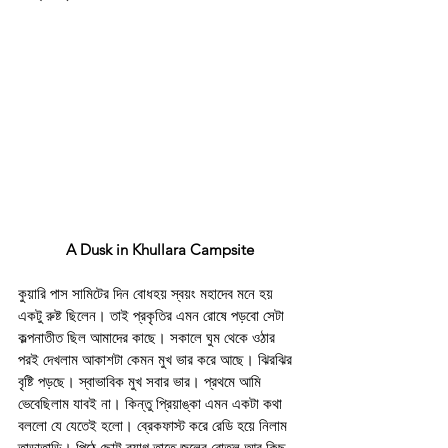
A Dusk in Khullara Campsite
কুয়ারি পাস সামিটের দিন বোধহয় স্বয়ং মহাদেব মনে হয় 
একটু রুষ্ট ছিলেন। তাই প্রকৃতির এমন রোষে পড়বো সেটা 
কল্পনাতীত ছিল আমাদের কাছে। সকালে ঘুম থেকে ওঠার 
পরই দেখলাম আকাশটা কেমন মুখ ভার করে আছে। ঝিরঝির 
বৃষ্টি পড়ছে। স্বাভাবিক মুখ সবার ভার। প্রথমে আমি 
ভেবেছিলাম যাবই না। কিন্তু প্রিয়াঙ্কা এমন একটা কথা 
বললো যে যেতেই হলো। ব্রেকফাস্ট করে রেডি হয়ে নিলাম 
তাড়াতাড়ি। পিঠে ছোট্ট ব্যাগ তাতে জলের বোতল আর কিছু 