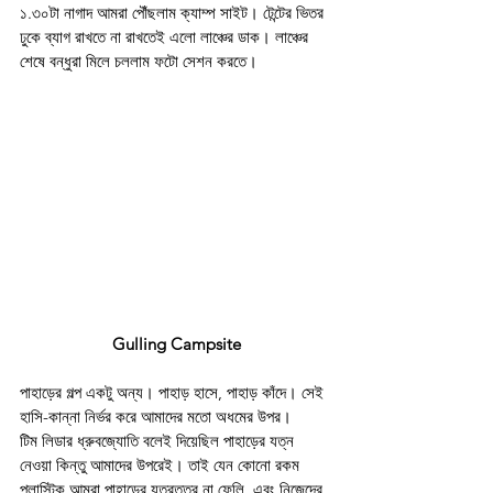
১.৩০টা নাগাদ আমরা পৌঁছলাম ক্যাম্প সাইট। টেন্টের ভিতর 
ঢুকে ব্যাগ রাখতে না রাখতেই এলো লাঞ্চের ডাক। লাঞ্চের 
শেষে বন্ধুরা মিলে চললাম ফটো সেশন করতে। 
Gulling Campsite
পাহাড়ের গল্প একটু অন্য। পাহাড় হাসে, পাহাড় কাঁদে। সেই 
হাসি-কান্না নির্ভর করে আমাদের মতো অধমের উপর। 
টিম লিডার ধ্রুবজ্যোতি বলেই দিয়েছিল পাহাড়ের যত্ন 
নেওয়া কিন্তু আমাদের উপরেই। তাই যেন কোনো রকম 
প্লাস্টিক আমরা পাহাড়ের যত্রতত্র না ফেলি, এবং নিজেদের 