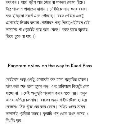
ভয়ংকর। পায়ে গ্রীপ আর জোর না থাকলে সোজা নীচে। 
উঠে পড়লাম পাহাড়ের মাথায়। চারিদিকে সাদা শুভ্র বরফ। 
মনে হচ্ছিলো স্বর্গে এসে পৌঁছেছি। বরফ পেরিয়ে একটু 
এগোতেই লিডার বললো গেইটারস পড়ে নিতে(গেইটারস যেটা 
আমাদের পা প্রোটেক্ট করে বরফ থেকে। বরফ যাতে জুতোর 
ভিতর ঢুকে না যায়।)
Panoramic view on the way to Kuari Pass
গেইটারস পড়ে একটু এগোতেই শুরু হলো প্রকৃতির তান্ডব। 
হঠাৎ করে শুরু হলো তুষার ঝড়, এবং চারিপাশে কিচ্ছুই দেখা 
যাচ্ছে না । সেই অনুভূতি প্রকাশ করার মতো নয়। তবুও 
আমরা এগিয়ে চললাম। বরফের জন্য গাইড ট্রেল হারিয়ে 
ফেললেও ঠিক খুঁজে বের করে ফেলে। সত্যি ওদের মধ্যে 
আলাদাই প্রতিভা আছে। কুয়ারি পাস থেকে তখন আমরা ১ 
কিঃমিঃ দূরে। 