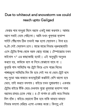
Due to whiteout and snowstorm we could 
reach upto Gailgad
 ফেরার পথে বন্ধুরা মিলে বরফে একটু মজা করলাম। আমার 
আগে সবাই নেমে গেছিলো। আমি যখন খুল্লারা ক্যাম্প 
সাইট পৌঁছলাম ঠিক তখনই শুরু হলো স্নোফল। টানা ছয় 
ঘণ্টা সেই স্নোফল চলে। মাঝে মাঝে লিডার ধ্রুবজ্যোতি 
এসে টেন্টের উপর থেকে বরফ ঝেড়ে যাচ্ছে। টেম্পারেচার তখন 
মাইনাস ৭° এর কাছাকাছি হবেই। এই অনুভূতি অনুভব 
করতে হয়, কাউকে বলে বা লিখে বোঝানো যাবে না ।
কুয়ারি পাস সামিটের পর টেন্টে ফিরে এসে পরের দিনের 
পাঙ্গারচুলা সামিটের দিন কি হবে সেই সব না ভেবে টেন্টে বসে 
শুধু লুডো আর দাবাতে কনসেন্ট্রেট করাটাই বেশি ভালো হবে 
ভেবে, তাই করতে বসলাম। বাইরে তখন তুষারপাত। একবার 
টেন্টের বাইরে উঁকি মেরে দেখলাম পুরো খুল্লারা ক্যাম্প সাদা 
বরফের চাদরে ঢেকে গেছে। ৪ টে নাগাদ চা রেডি করে লিডার 
দিল হাঁক। বাইরে বেড়ানো ঠিক হবে নাকি ভাবতে ভাবতে 
লিডার বললো বেরিয়ে এসো এনজয় করো। কিন্তু এই 