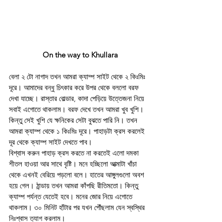
On the way to Khullara
বেলা ২ টো নাগাদ তখন আমরা ক্যাম্প সাইট থেকে ২ কিঃমিঃ 
দূরে। আমাদের বন্ধু চিৎকার করে উপর থেকে বললো বরফ 
দেখা যাচ্ছে। রাস্তার বোল্ডার, কাদা পেড়িয়ে উত্তেজনা নিয়ে 
সবাই এগোতে থাকলাম। বরফ দেখে তখন আমরা খুব খুশি। 
কিন্তু সেই খুশি যে ক্ষনিকের সেটা বুঝতে পারি নি। তখন 
আমরা ক্যাম্প থেকে ১ কিঃমিঃ দূরে। পাহাড়টা ক্রস করলেই 
দূর থেকে ক্যাম্প সাইট দেখতে পাব। 
বিশ্বাস করুন পাহাড় ক্রস করতে না করতেই এলো দমকা 
শীতল হাওয়া আর সাথে বৃষ্টি। মনে হচ্ছিলো আত্মাটা খাঁচা 
থেকে এখনই বেরিয়ে পড়লো বলে। হাতের আঙ্গুলগুলো অবশ 
হয়ে গেল। ঠান্ডায় তখন আমরা কাঁপছি রীতিমতো। কিন্তু 
ক্যাম্প পর্যন্ত যেতেই হবে। মনের জোর নিয়ে এগোতে 
থাকলাম। ৩০ মিনিট হাঁটার পর যখন পৌঁছলাম যেন স্বস্থির 
নিঃশ্বাস ত্যাগ করলাম। 